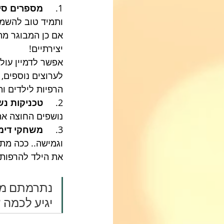
1.     
מספרים סי
ותמיד טוב להשמי
אם כן המבוגר מת
יצירתיים! 
אפשר לדמיין עול
לערוצים נוספים, 
הרפיות לילדים ו
2.   
  טכניקות נש
נושפים החוצה את
3.    
 משחקי דימיו
וגמישה.. ככה מתח
את הילד להרפות 
נתרמתם מה
יגיע לכמה 