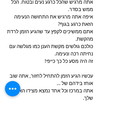
אתה מרגיש שהכל כרגע נעים ובטוח. הכל 
ממש בסדר. 
איפה אתה מרגיש את התחושה הנעימה 
הזאת כרגע בגוף? 
אתם ממשיכים לקפץ עד שהגיע הזמן לרדת 
מהקשת. 
כולכם גולשים מקשת הענן כמו מגלשה עם 
נחיתה רכה ונעימה. 
זה היה מסע כל כך כייפי! 
עכשיו הגיע הזמן להתחיל לחזור, אתה שוב 
אוחז בידהם של ... 
אתה במרכז וכל אחד נמצא מצידו האחר 
שלך. 
ויחד אתם צועדים בשביל האבנים הצהובות 
ומגיעים ממש לנקודת ההתחלה.
וכל רגע שבו תצטרך להרגיש תחושה 
נעימה, אתה יכול להיזכר בשביל, בעצים 
המתוקים ובקשת הענן שלנו. 