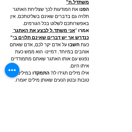
משתדל.ת"
הפנו 
את המודעות לכך שצליחת האתגר 
תלויה גם בדברים שאינם בשליטתכם. אין 
באפשרותכם לשלוט בכל הגורמים. 
אמרו
 "
אני משתד.ל לבצע את האתגר 
כנדרש אך יש דברים שאינם תלוים בי
" 
כעת 
חשבו
 על אדם יקר לכם, אדם שאתם 
אוהבים במיוחד. דמיינו- הוא ממש כעת 
נפגש עם אותו האתגר שאתם מתמודדים 
איתו היום. 
אילו מילים תגידו לו? 
התמקדו
 במילים 
טובות ובטון הנעים שאותן מילים יאמרו. 
צאו 
ליום שלכם בידיעה כי עמידה באתגר 
היא חוויה אנושית, ייתכן ותצליחו וייתכן ויהיו 
עיכובים, 
הכוונה שלכם הינה טובה ואתם עושים 
כמיטב. 
באיחולי אתגרים זורמים ומעצימים. דנה. 